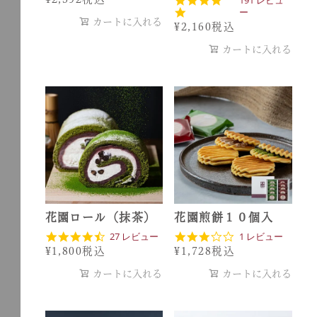
0
.
ー
s
カートに入れる
8
¥
2,160
税込
t
s
a
t
カートに入れる
r
a
r
r
a
r
t
a
i
t
n
i
g
n
g
花園ロール（抹茶）
花園煎餅１０個入
4
3
27 レビュー
1 レビュー
.
.
¥
1,800
税込
¥
1,728
税込
6
0
s
s
カートに入れる
カートに入れる
t
t
a
a
r
r