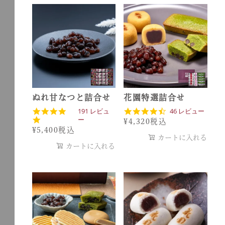
r
i
r
n
a
g
t
i
n
g
ぬれ甘なつと詰合せ
花園特選詰合せ
4
4
191 レビュ
46 レビュー
.
.
ー
¥
4,320
税込
8
7
¥
5,400
税込
s
s
カートに入れる
t
t
カートに入れる
a
a
r
r
r
r
a
a
t
t
i
i
n
n
g
g