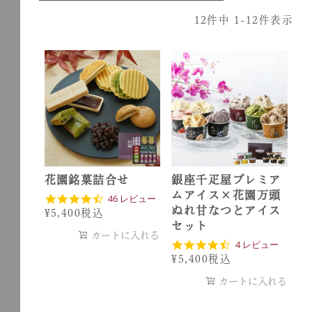
12
件中
1
-
12
件表示
花園銘菓詰合せ
銀座千疋屋プレミア
ムアイス×花園万頭
4
46 レビュー
.
ぬれ甘なつとアイス
¥
5,400
税込
7
セット
s
カートに入れる
4
4 レビュー
t
.
a
¥
5,400
税込
3
r
s
r
カートに入れる
t
a
a
t