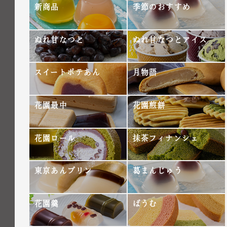
新商品
季節のおすすめ
ぬれ甘なつと
ぬれ甘なつとアイス
スイートポテあん
月物語
花園最中
花園煎餅
花園ロール
抹茶フィナンシェ
東京あんプリン
葛まんじゅう
花園羹
ばうむ