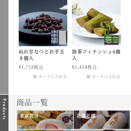
r
r
a
a
t
t
i
i
n
n
g
g
ぬれ甘なつとお手玉
抹茶フィナンシェ6個
８個入
入
¥
1,728
税込
¥
1,458
税込
カートに入れる
カートに入れる
商品一覧
Products
東京花万
花園万頭