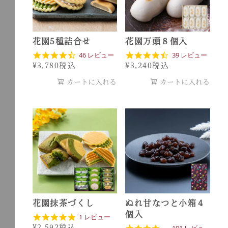
花園5種詰合せ
花園万頭８個入
4
4
46 レビュー
39 レビュー
.
.
¥
3,780
税込
¥
3,240
税込
7
7
s
s
カートに入れる
カートに入れる
t
t
a
a
r
r
r
r
a
a
t
t
i
i
n
n
g
g
花園抹茶づくし
ぬれ甘なつと小箱４
個入
5
1 レビュー
.
4
¥
2,592
税込
191 レビュ