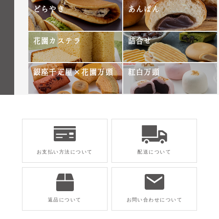
どらやき
あんぱん
花園カステラ
詰合せ
銀座千疋屋×花園万頭
紅白万頭
お支払い方法について
配送について
返品について
お問い合わせについて