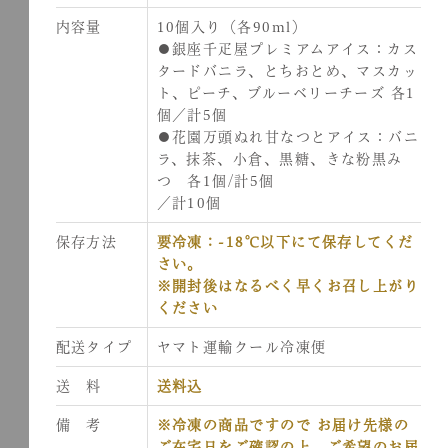
内容量
10個入り（各90ml）
●銀座千疋屋プレミアムアイス：カス
タードバニラ、とちおとめ、マスカッ
ト、ピーチ、ブルーベリーチーズ 各1
個／計5個
●花園万頭ぬれ甘なつとアイス：バニ
ラ、抹茶、小倉、黒糖、きな粉黒み
つ 各1個/計5個
／計10個
保存方法
要冷凍：-18℃以下にて保存してくだ
さい。
※開封後はなるべく早くお召し上がり
ください
配送タイプ
ヤマト運輸クール冷凍便
送 料
送料込
備 考
※冷凍の商品ですので お届け先様の
ご在宅日をご確認の上、ご希望のお届