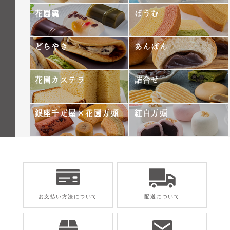
花園羹
ばうむ
どらやき
あんぱん
花園カステラ
詰合せ
銀座千疋屋×花園万頭
紅白万頭
お支払い方法について
配送について