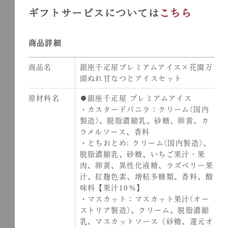
ギフトサービスについては
こちら
商品詳細
商品名
銀座千疋屋プレミアムアイス×花園万
頭ぬれ甘なつとアイスセット
原材料名
●銀座千疋屋 プレミアムアイス
・カスタードバニラ：クリーム(国内
製造)、脱脂濃縮乳、砂糖、卵黄、カ
ラメルソース、香料
・とちおとめ: クリーム(国内製造)、
脱脂濃縮乳、砂糖、いちご果汁・果
肉、卵黄、異性化液糖、ラズベリー果
汁、紅麹色素、増粘多糖類、香料、酸
味料【果汁10％】
・マスカット：マスカット果汁(オー
ストリア製造)、クリーム、脱脂濃縮
乳、マスカットソース（砂糖、還元オ