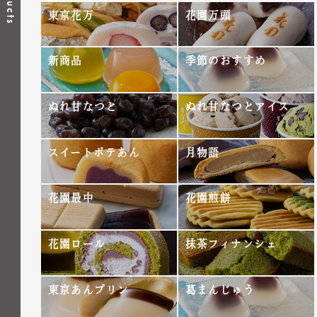
東京花万
花園万頭
新商品
季節のおすすめ
ぬれ甘なつと
ぬれ甘なつとアイス
スイートポテあん
月物語
花園最中
花園煎餅
花園ロール
抹茶フィナンシェ
東京あんプリン
葛まんじゅう