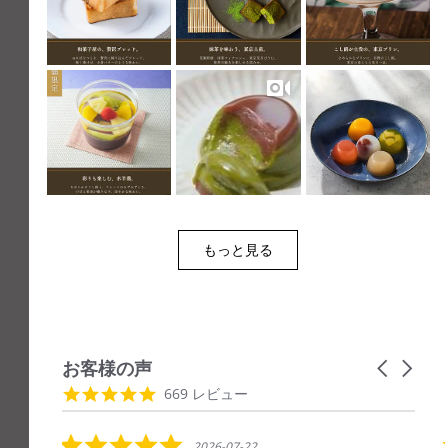
もっと見る
お客様の声
C
a
R
4
669 レビュー
r
e
.
o
v
8
u
5
i
s
2026-07-22