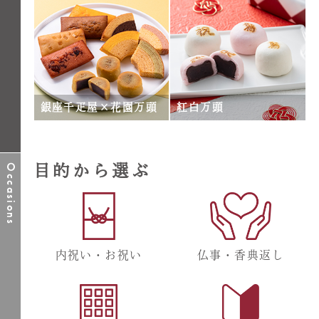
銀座千疋屋×花園万頭
紅白万頭
目的から選ぶ
Occasions
内祝い・お祝い
仏事・香典返し