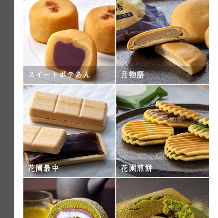
スイートポテあん
月物語
花園最中
花園煎餅