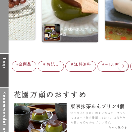
東京抹茶あんプリン
4個
Tags
#全商品
＃お試し
＃送料無料
#～1,000円
花園万頭のおすすめ
Recommendations
東京抹茶あんプリン4個
宇治抹茶を使用し程よい苦みで、プリン
にはヨード卵を使用しており、口当たり
の良いなめらかなプリンです。
もっと見る