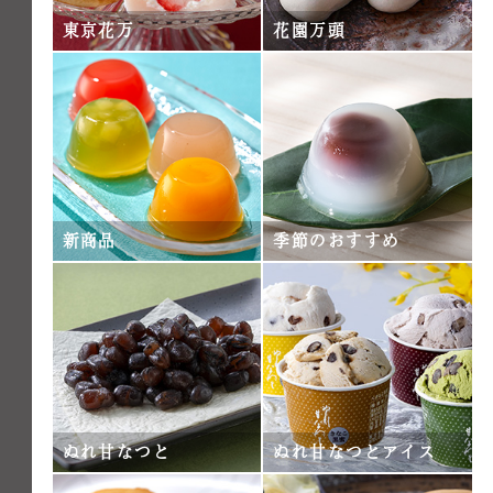
東京花万
花園万頭
新商品
季節のおすすめ
ぬれ甘なつと
ぬれ甘なつとアイス