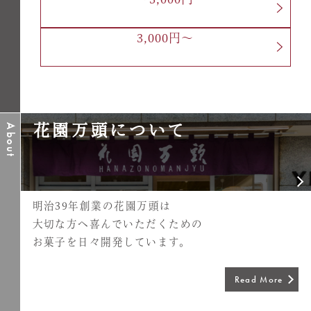
3,000円～
花園万頭について
About
明治39年創業の花園万頭は
大切な方へ
喜んでいただくための
お菓子を日々開発しています。
Read More