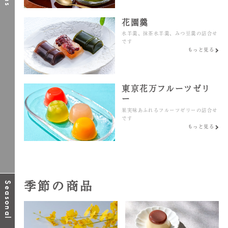
花園羹
水羊羹、抹茶水羊羹、みつ豆羹の詰合せ
です
もっと見る
東京花万フルーツゼリ
ー
果実味あふれるフルーツゼリーの詰合せ
です
もっと見る
季節の商品
Seasonal