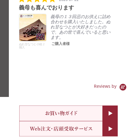
s
.
e
t
義母も喜んでおります
e
0
w
a
l
s
s
r
義母の１３回忌のお供えに詰め
a
t
c
r
合わせを購入いたしました。ぬ
r
a
a
a
れ甘なつとが大好きだったの
r
r
r
t
で、あの世で喜んでいると思い
o
r
o
i
ます。
w
a
u
n
s
ご購入者様
t
ぬれ甘なつと小箱 2
s
g
個入
i
e
n
l
g
Reviews by