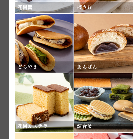
花園羹
ばうむ
どらやき
あんぱん
花園カステラ
詰合せ