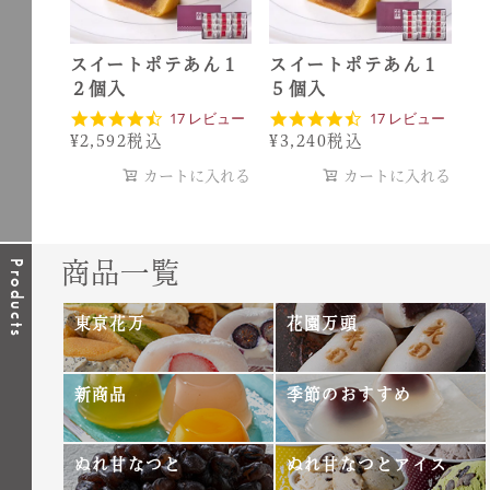
スイートポテあん１
スイートポテあん１
２個入
５個入
4
4
17 レビュー
17 レビュー
.
.
¥
2,592
税込
¥
3,240
税込
5
5
s
s
カートに入れる
カートに入れる
t
t
a
a
r
r
r
r
a
a
商品一覧
Products
t
t
i
i
n
n
東京花万
花園万頭
g
g
新商品
季節のおすすめ
ぬれ甘なつと
ぬれ甘なつとアイス