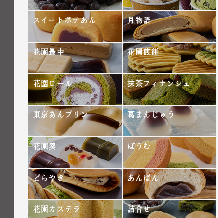
スイートポテあん
月物語
花園最中
花園煎餅
花園ロール
抹茶フィナンシェ
東京あんプリン
葛まんじゅう
花園羹
ばうむ
どらやき
あんぱん
花園カステラ
詰合せ