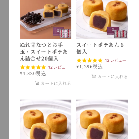
t
i
n
g
ぬれ甘なつとお手
スイートポテあん６
玉・スイートポテあ
個入
ん詰合せ20個入
4
13 レビュー
.
4
12 レビュー
¥
1,296
税込
9
.
¥
4,320
税込
s
8
カートに入れる
t
s
カートに入れる
a
t
r
a
r
r
a
r
t
a
i
t
n
i
g
n
g