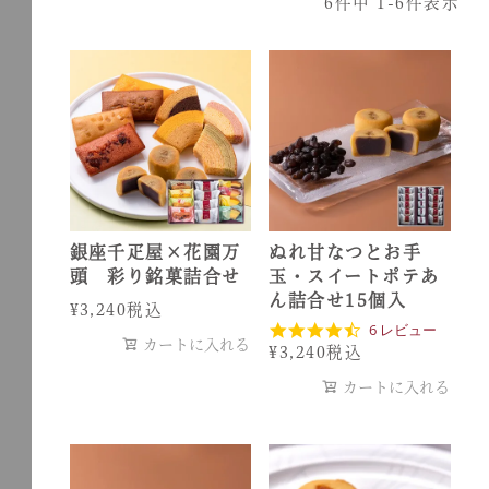
6
件中
1
-
6
件表示
銀座千疋屋×花園万
ぬれ甘なつとお手
頭 彩り銘菓詰合せ
玉・スイートポテあ
ん詰合せ15個入
¥
3,240
税込
4
6 レビュー
カートに入れる
.
¥
3,240
税込
7
s
カートに入れる
t
a
r
r
a