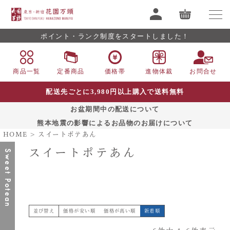
ポイント・ランク制度をスタートしました！
商品一覧
定番商品
価格帯
進物体裁
お問合せ
配送先ごとに3,980円以上購入で送料無料
お盆期間中の配送について
熊本地震の影響によるお品物のお届けについて
HOME
スイートポテあん
スイートポテあん
Sweet Potean
価格が安い順
価格が高い順
新着順
並び替え