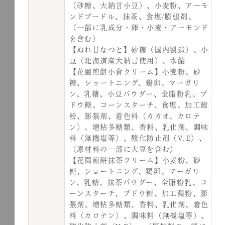
（砂糖、大納言小豆）、小麦粉、アーモ
ンドプードル、抹茶、食塩/膨張剤、
（一部に乳成分・卵・小麦・アーモンド
を含む）
【ぬれ甘なつと】砂糖（国内製造）、小
豆（北海道産大納言使用）、水飴
【花園煎餅小倉クリーム】小麦粉、砂
糖、ショートニング、鶏卵、マーガリ
ン、乳糖、小豆パウダー、全脂粉乳、ブ
ドウ糖、コーンスターチ、食塩、加工澱
粉、膨張剤、着色料（カカオ、カロテ
ン）、増粘多糖類、香料、乳化剤、調味
料（無機塩等）、酸化防止剤（V.E）、
（原材料の一部に大豆を含む）
【花園煎餅抹茶クリーム】小麦粉、砂
糖、ショートニング、鶏卵、マーガリ
ン、乳糖、抹茶パウダー、全脂粉乳、コ
ーンスターチ、ブドウ糖、加工澱粉、膨
張剤、増粘多糖類、香料、乳化剤、着色
料（カロテン）、調味料（無機塩等）、