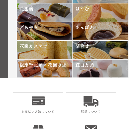
花園羹
ばうむ
どらやき
あんぱん
花園カステラ
詰合せ
銀座千疋屋×花園万頭
紅白万頭
お支払い方法について
配送について