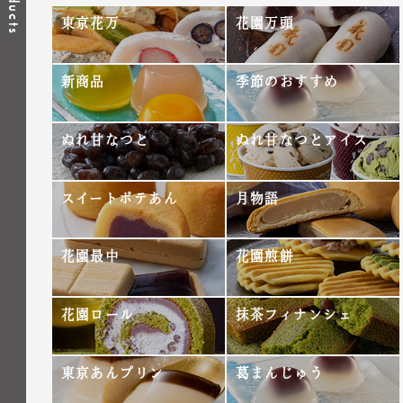
Products
東京花万
花園万頭
新商品
季節のおすすめ
ぬれ甘なつと
ぬれ甘なつとアイス
スイートポテあん
月物語
花園最中
花園煎餅
花園ロール
抹茶フィナンシェ
東京あんプリン
葛まんじゅう