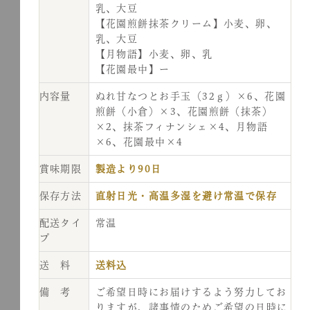
乳、大豆
【花園煎餅抹茶クリーム】小麦、卵、
乳、大豆
【月物語】小麦、卵、乳
【花園最中】ー
内容量
ぬれ甘なつとお手玉（32ｇ）×6、花園
煎餅（小倉）×3、花園煎餅（抹茶）
×2、抹茶フィナンシェ×4、月物語
×6、花園最中×4
賞味期限
製造より90日
保存方法
直射日光・高温多湿を避け常温で保存
配送タイ
常温
プ
送 料
送料込
備 考
ご希望日時にお届けするよう努力してお
りますが、諸事情のためご希望の日時に