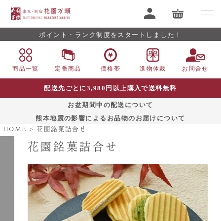
ポイント・ランク制度をスタートしました！
商品一覧
定番商品
価格帯
進物体裁
お問合せ
配送先ごとに3,980円以上購入で送料無料
お盆期間中の配送について
熊本地震の影響によるお品物のお届けについて
HOME
花園銘菓詰合せ
花園銘菓詰合せ