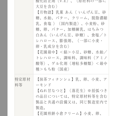
酸化防止剤（V.E）、（原材料の一部に
大豆を含む）
【月物語】乳菓 あん（ いんげん豆、砂
糖、水飴、バター、クリーム、脱脂濃縮
乳、食塩 ）（国内製造）、小麦粉、砂
糖、卵、バター、加糖練乳、はちみつ
白あん（いんげん豆、砂糖）、食塩／ト
レハロース、膨張剤、（一部に小麦・
卵・乳成分を含む）
【花園最中】＜餡＞小豆、砂糖、水飴／
トレハロース、調味料、調味料（アミノ
酸等）、ゲル化剤（増粘多糖類）＜最中
種＞もち粉（国産）
特定原材
【抹茶フィナンシェ】乳、卵、小麦、ア
料等
ーモンド
【ぬれ甘なつと】（落花生）※括弧つき
の品目については、特定原材料等を含む
製品と共通の設備又は、同じ製造室内で
製造。
【花園煎餅小倉クリーム】小麦、卵、