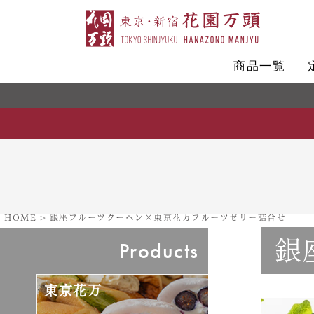
商品一覧
HOME
銀座フルーツクーヘン×東京花万フルーツゼリー詰合せ
銀
Products
ー
東京花万