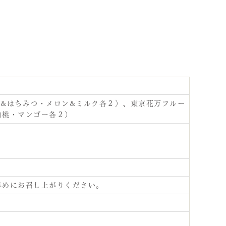
&はちみつ・メロン&ミルク各２）、東京花万フルー
白桃・マンゴー各２）
早めにお召し上がりください。