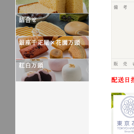
備 考
詰合せ
銀座千疋屋×花園万頭
販 売 
紅白万頭
配送日