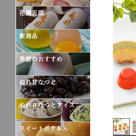
花園万頭
新商品
季節のおすすめ
ぬれ甘なつと
ぬれ甘なつとアイス
スイートポテあん