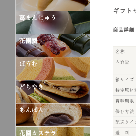
ギフト
葛まんじゅう
商品詳細
花園羹
名称
内容量
ばうむ
箱サイズ
どらやき
特定原材
賞味期限
あんぱん
保存方法
配送タイ
花園カステラ
送 料