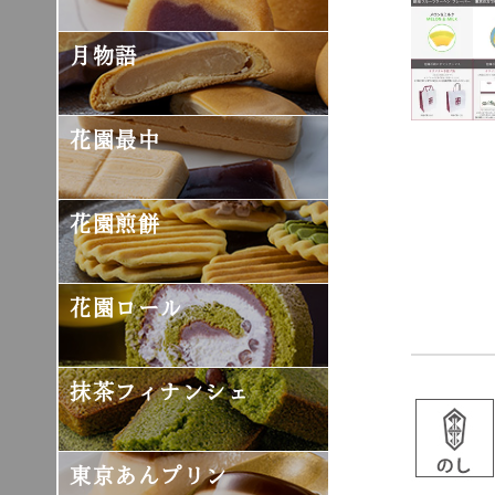
月物語
花園最中
花園煎餅
花園ロール
抹茶フィナンシェ
東京あんプリン