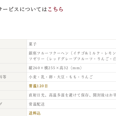
サービスについては
こちら
菓子
銀座フルーツクーヘン（イチゴ&ミルク・レモン
ツゼリー（レッドグレープフルーツ・りんご・
縦260×横255×高32（mm）
料等
小麦・乳・卵・大豆・もも・りんご
常温120日
直射日光、高温多湿を避けて保存、開封後はお
プ
常温配送
送料込