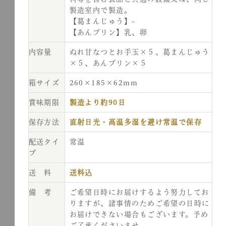
製造室内で製造。
【葛まんじゅう】-
【あんプリン】乳、卵
内容量
ぬれ甘なつとお手玉×５、葛まんじゅう
×５、あんプリン×５
箱サイズ
260×185×62mm
賞味期限
製造より約90日
保存方法
直射日光・高温多湿を避け常温で保存
配送タイ
常温
プ
送 料
送料込
備 考
ご希望日時にお届けするよう努力してお
りますが、諸事情のためご希望の日時に
お届けできない場合もございます。予め
ご了承くださいませ。