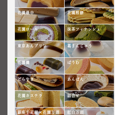
花園最中
花園煎餅
花園ロール
抹茶フィナンシェ
東京あんプリン
葛まんじゅう
花園羹
ばうむ
どらやき
あんぱん
花園カステラ
詰合せ
銀座千疋屋×花園万頭
紅白万頭