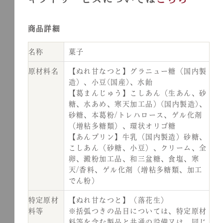
商品詳細
名称
菓子
原材料名
【ぬれ甘なつと】グラニュー糖（国内製
造）、小豆(国産)、水飴
【葛まんじゅう】こしあん（生あん、砂
糖、水あめ、寒天加工品）(国内製造)、
砂糖、本葛粉/トレハロース、ゲル化剤
（増粘多糖類）、環状オリゴ糖
【あんプリン】牛乳（国内製造）砂糖、
こしあん（砂糖、小豆）、クリーム、全
卵、澱粉加工品、和三盆糖、食塩、寒
天/香料、ゲル化剤（増粘多糖類、加工
でん粉）
特定原材
【ぬれ甘なつと】（落花生）
料等
※括弧つきの品目については、特定原材
料等を含む製品と共通の設備又は、同じ