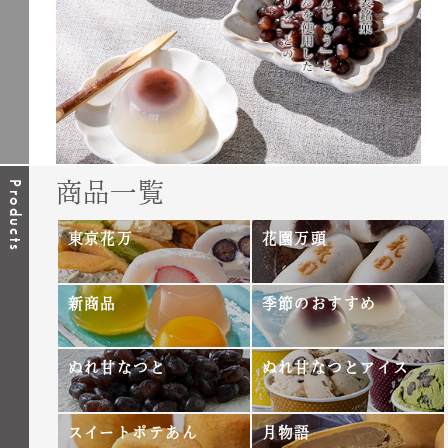
商品一覧
Products
東京花万
花園万頭
新商品
季節のおすすめ
ぬれ甘なつと
ぬれ甘なつとアイス
スイートポテあん
月物語