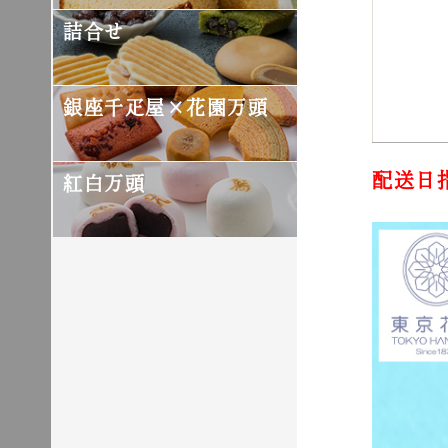
詰合せ
銀座千疋屋×花園万頭
配送日
紅白万頭