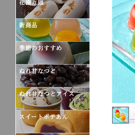
花園万頭
新商品
季節のおすすめ
ぬれ甘なつと
ぬれ甘なつとアイス
スイートポテあん