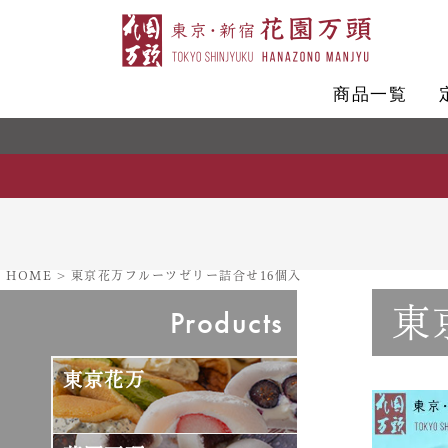
商品一覧
HOME
東京花万フルーツゼリー詰合せ16個入
東
Products
東京花万