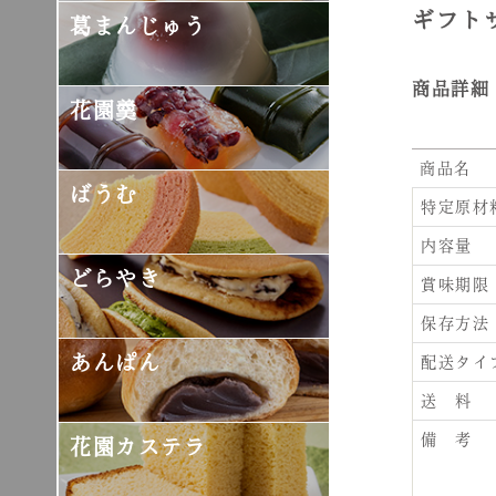
ギフト
葛まんじゅう
商品詳細
花園羹
商品名
ばうむ
特定原材
内容量
どらやき
賞味期限
保存方法
あんぱん
配送タイ
送 料
備 考
花園カステラ