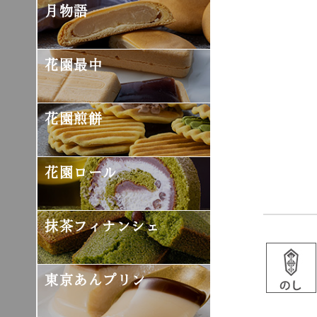
月物語
花園最中
花園煎餅
花園ロール
抹茶フィナンシェ
東京あんプリン