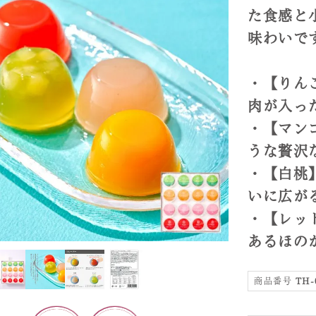
た食感と
味わいで
・【りん
肉が入っ
・【マン
うな贅沢
・【白桃
いに広が
・【レッ
あるほの
商品番号
TH-